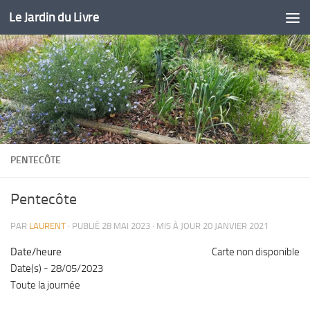
Le Jardin du Livre
Skip to content
PENTECÔTE
Pentecôte
PAR
LAURENT
· PUBLIÉ
28 MAI 2023
· MIS À JOUR
20 JANVIER 2021
Date/heure
Carte non disponible
Date(s) - 28/05/2023
Toute la journée