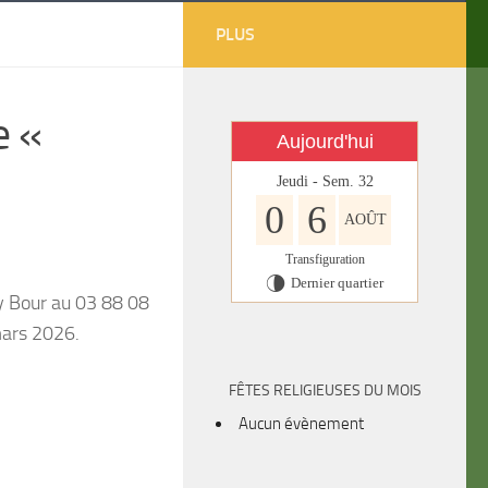
PLUS
e «
Aujourd'hui
Jeudi - Sem. 32
0
6
AOÛT
Transfiguration
Dernier quartier
U
y Bour au 03 88 08
mars 2026.
FÊTES RELIGIEUSES DU MOIS
Aucun évènement