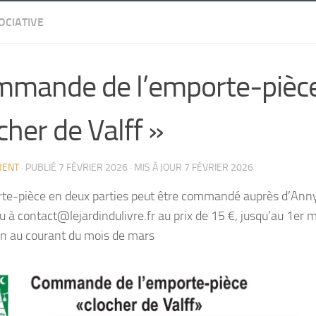
OCIATIVE
mande de l’emporte-pièc
cher de Valff »
RENT
· PUBLIÉ
7 FÉVRIER 2026
· MIS À JOUR
7 FÉVRIER 2026
te-pièce en deux parties peut être commandé auprès d’Ann
u à contact@lejardindulivre.fr au prix de 15 €, jusqu’au 1er 
on au courant du mois de mars