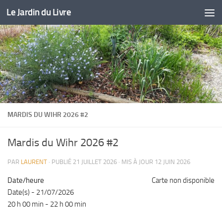
Le Jardin du Livre
Skip to content
MARDIS DU WIHR 2026 #2
Mardis du Wihr 2026 #2
PAR
LAURENT
· PUBLIÉ
21 JUILLET 2026
· MIS À JOUR
12 JUIN 2026
Date/heure
Carte non disponible
Date(s) - 21/07/2026
20 h 00 min - 22 h 00 min