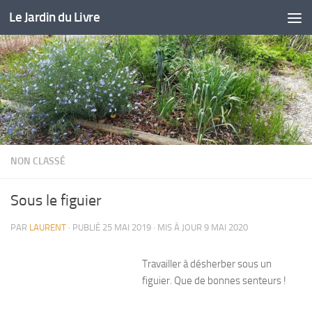
Le Jardin du Livre
Skip to content
NON CLASSÉ
Sous le figuier
PAR
LAURENT
· PUBLIÉ
25 MAI 2019
· MIS À JOUR
9 MAI 2020
Travailler à désherber sous un
figuier. Que de bonnes senteurs !