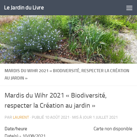
Le Jardin du Livre
Skip to content
MARDIS DU WIHR 2021 « BIODIVERSITÉ, RESPECTER LA CRÉATION
AU JARDIN »
Mardis du Wihr 2021 « Biodiversité,
respecter la Création au jardin »
PAR
LAURENT
· PUBLIÉ
10 AOÛT 2021
· MIS À JOUR
1 JUILLET 2021
Date/heure
Carte non disponible
Date(s) - 10/08/2021