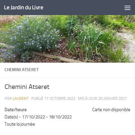
Le Jardin du Livre
Skip to content
CHEMINI ATSERET
Chemini Atseret
PAR
LAURENT
· PUBLIÉ
17 OCTOBRE 2022
· MIS À JOUR
20 JANVIER 2021
Date/heure
Carte non disponible
Date(s) - 17/10/2022 - 18/10/2022
Toute la journée