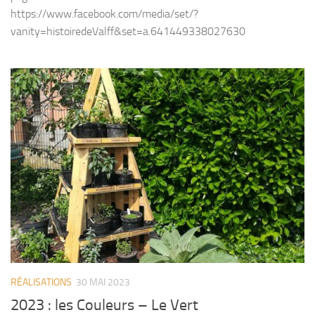
https://www.facebook.com/media/set/?
vanity=histoiredeValff&set=a.641449338027630
RÉALISATIONS
30 MAI 2023
2023 : les Couleurs – Le Vert