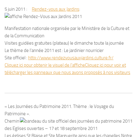
5 juin 2011 :
Rendez-vous aux Jardins
:
Manifestation nationale organisée par le Ministère de la Culture et
de la Communication
Visites guidées gratuites (plateau) le dimanche toute la journée
Le thème de l’année 2011 est : Le jardinier nourricier
Site officiel :
http://www.rendezvousauxjardins.culture.fr/
Cliquez ici pour obtenir le visuel de l’affiche
Cliquez ici pour voir et
télécharger les panneaux que nous avons proposés à nos visiteurs
« Les Journées du Patrimoine 2011. Thème : le Voyage du
Patrimoine ».
Chemin
des Eglises ouvertes – 17 et 18 septembre 2011
Les églises St Blaise et Ste Marguerite ainsi que les chapelles Notre