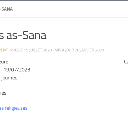
S-SANA
s as-Sana
RENT
· PUBLIÉ
19 JUILLET 2023
· MIS À JOUR
20 JANVIER 2021
eure
C
 - 19/07/2023
a journée
ies
es religieuses