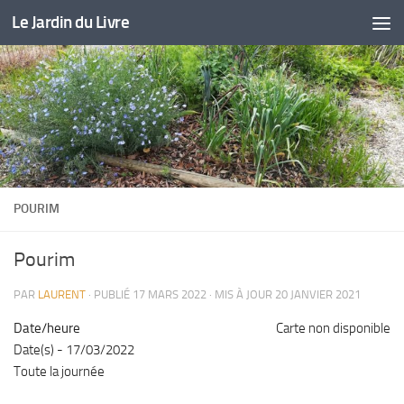
Le Jardin du Livre
Skip to content
POURIM
Pourim
PAR
LAURENT
· PUBLIÉ
17 MARS 2022
· MIS À JOUR
20 JANVIER 2021
Date/heure
Carte non disponible
Date(s) - 17/03/2022
Toute la journée