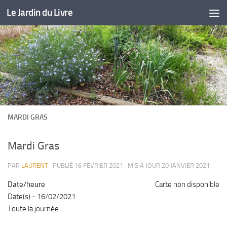
Le Jardin du Livre
Skip to content
MARDI GRAS
Mardi Gras
PAR
LAURENT
· PUBLIÉ
16 FÉVRIER 2021
· MIS À JOUR
20 JANVIER 2021
Date/heure
Carte non disponible
Date(s) - 16/02/2021
Toute la journée