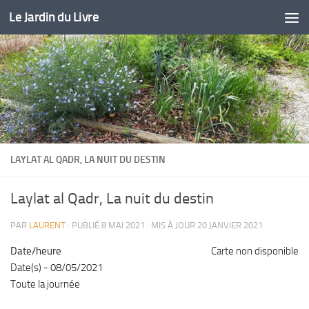
Le Jardin du Livre
Skip to content
LAYLAT AL QADR, LA NUIT DU DESTIN
Laylat al Qadr, La nuit du destin
PAR
LAURENT
· PUBLIÉ
8 MAI 2021
· MIS À JOUR
20 JANVIER 2021
Date/heure
Carte non disponible
Date(s) - 08/05/2021
Toute la journée