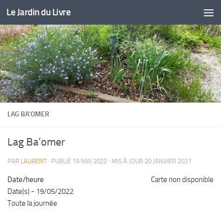
Le Jardin du Livre
Skip to content
LAG BA’OMER
Lag Ba’omer
PAR
LAURENT
· PUBLIÉ
19 MAI 2022
· MIS À JOUR
20 JANVIER 2021
Date/heure
Carte non disponible
Date(s) - 19/05/2022
Toute la journée