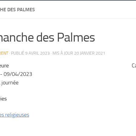
HE DES PALMES
manche des Palmes
RENT
· PUBLIÉ
9 AVRIL 2023
· MIS À JOUR
20 JANVIER 2021
eure
C
 - 09/04/2023
a journée
ies
es religieuses