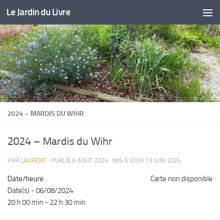
Le Jardin du Livre
Skip to content
2024 – MARDIS DU WIHR
2024 – Mardis du Wihr
PAR
LAURENT
· PUBLIÉ
6 AOÛT 2024
· MIS À JOUR
13 JUIN 2024
Date/heure
Carte non disponible
Date(s) - 06/08/2024
20 h 00 min - 22 h 30 min