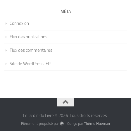
MÉTA
Connexion
Flux des publications
Flux des commentaires
Site de WordPress-FR
Le Jardin du Livre © 2026. Tous droits réservés.
Fièrement propulsé par
- Conçu par
Thème Hueman